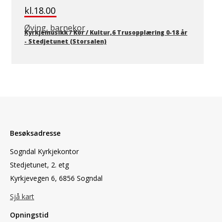
kl.18.00
Øving, barnekor
Kyrkjemusikk / Kor / Kultur,6 Trusopplæring 0-18 år
-
Stedjetunet (Storsalen)
Besøksadresse
Sogndal Kyrkjekontor
Stedjetunet, 2. etg
Kyrkjevegen 6, 6856 Sogndal
Sjå kart
Opningstid