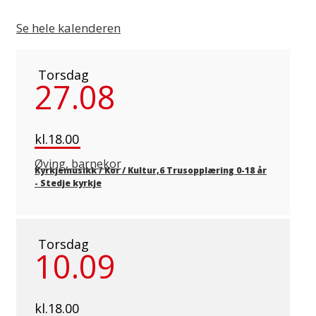
Se hele kalenderen
Torsdag
27.08
kl.18.00
Øving, barnekor
Kyrkjemusikk / Kor / Kultur,6 Trusopplæring 0-18 år
-
Stedje kyrkje
Torsdag
10.09
kl.18.00