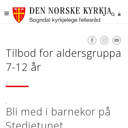
DITT SOKN
KYRKJELEGE HANDLINGAR
Tilbod for aldersgruppa
BORN OG UNGE
VAKSNE, DIAKONI OG FRIVILLIGE
7-12 år
KULTUR
GRAVPLASS
Bli med i barnekor på
Stedjetunet