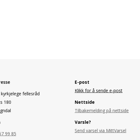
resse
E-post
Klikk for å sende e-post
kyrkjelege fellesråd
s 180
Nettside
gndal
Tilbakemelding på nettside
n
Varsle?
Send varsel via MittVarsel
67 99 85