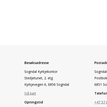
Besøksadresse
Postad
Sogndal Kyrkjekontor
Sogndal 
Stedjetunet, 2. etg
Postbok
Kyrkjevegen 6, 6856 Sogndal
6851 So
Sjå kart
Telefo
Opningstid
+47 57 